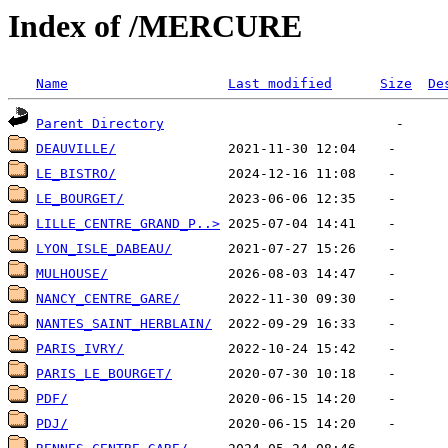
Index of /MERCURE
Name
Last modified
Size
De
Parent Directory
DEAUVILLE/
LE_BISTRO/
LE_BOURGET/
LILLE_CENTRE_GRAND_P..>
LYON_ISLE_DABEAU/
MULHOUSE/
NANCY_CENTRE_GARE/
NANTES_SAINT_HERBLAIN/
PARIS_IVRY/
PARIS_LE_BOURGET/
PDF/
PDJ/